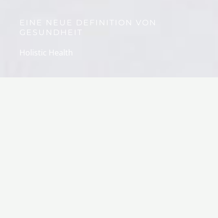
EINE NEUE DEFINITION VON
GESUNDHEIT
Holistic Health
FÜR DICH
Mein Therapieansatz
Hilfe zur Selbsthilfe - Dein Körper ist
einzigartig und besitzt die Intelligenz, sich
selbst zu heilen.